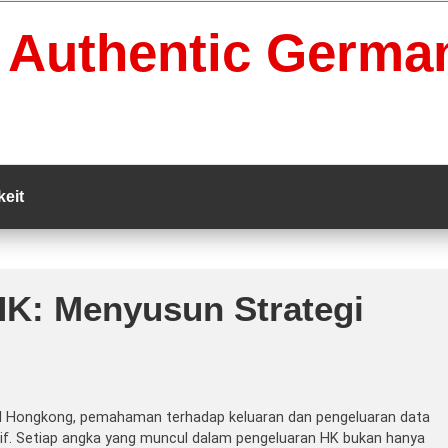
| Authentic Germa
eit
K: Menyusun Strategi
el Hongkong, pemahaman terhadap keluaran dan pengeluaran data
if. Setiap angka yang muncul dalam pengeluaran HK bukan hanya