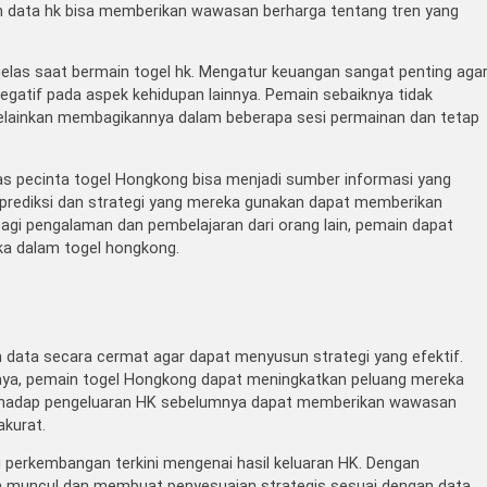
dan data hk bisa memberikan wawasan berharga tentang tren yang
jelas saat bermain togel hk. Mengatur keuangan sangat penting aga
atif pada aspek kehidupan lainnya. Pemain sebaiknya tidak
elainkan membagikannya dalam beberapa sesi permainan dan tetap
as pecinta togel Hongkong bisa menjadi sumber informasi yang
rediksi dan strategi yang mereka gunakan dapat memberikan
gi pengalaman dan pembelajaran dari orang lain, pemain dapat
ka dalam togel hongkong.
data secara cermat agar dapat menyusun strategi yang efektif.
aya, pemain togel Hongkong dapat meningkatkan peluang mereka
erhadap pengeluaran HK sebelumnya dapat memberikan wawasan
akurat.
i perkembangan terkini mengenai hasil keluaran HK. Dengan
in muncul dan membuat penyesuaian strategis sesuai dengan data