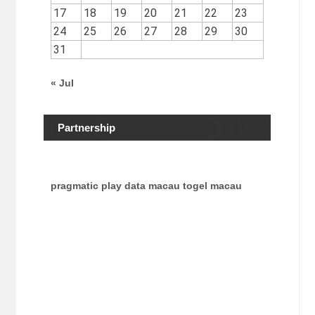
17
18
19
20
21
22
23
24
25
26
27
28
29
30
31
« Jul
Partnership
pragmatic play
data macau
togel macau