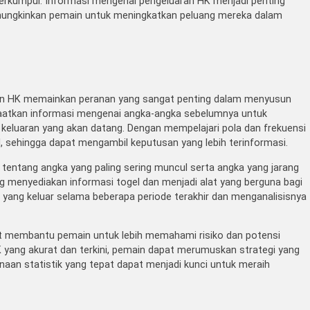
terkumpul. Informasi mengenai pengeluaran HK menjadi penting
mungkinkan pemain untuk meningkatkan peluang mereka dalam
aran HK memainkan peranan yang sangat penting dalam menyusun
aatkan informasi mengenai angka-angka sebelumnya untuk
luaran yang akan datang. Dengan mempelajari pola dan frekuensi
, sehingga dapat mengambil keputusan yang lebih terinformasi.
tentang angka yang paling sering muncul serta angka yang jarang
ang menyediakan informasi togel dan menjadi alat yang berguna bagi
yang keluar selama beberapa periode terakhir dan menganalisisnya
at membantu pemain untuk lebih memahami risiko dan potensi
 yang akurat dan terkini, pemain dapat merumuskan strategi yang
aan statistik yang tepat dapat menjadi kunci untuk meraih