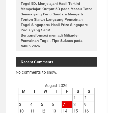
Togel 5D: Menjelajahi Hasil Terkini
Mempelajari Output 5D pada Macau Toto:
Semua yang Perlu Saudara Mengerti
Tonton Siaran Langsung Permainan
Togel Singapore: Hasil Prize Singapore
Pools yang Seru!
Bertransformasi menjadi Miliarder
Permainan Togel: Tips Sukses pada
tahun 2026
Recent Comments
No comments to show.
August 2026
M
T
W
T
F
S
S
1
2
3
4
5
6
7
8
9
10
11
12
13
14
15
16