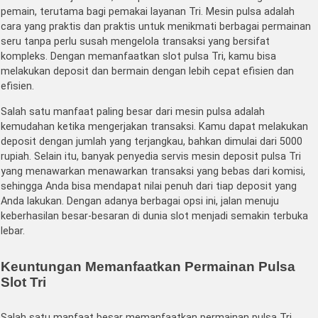
pemain, terutama bagi pemakai layanan Tri. Mesin pulsa adalah
cara yang praktis dan praktis untuk menikmati berbagai permainan
seru tanpa perlu susah mengelola transaksi yang bersifat
kompleks. Dengan memanfaatkan slot pulsa Tri, kamu bisa
melakukan deposit dan bermain dengan lebih cepat efisien dan
efisien.
Salah satu manfaat paling besar dari mesin pulsa adalah
kemudahan ketika mengerjakan transaksi. Kamu dapat melakukan
deposit dengan jumlah yang terjangkau, bahkan dimulai dari 5000
rupiah. Selain itu, banyak penyedia servis mesin deposit pulsa Tri
yang menawarkan menawarkan transaksi yang bebas dari komisi,
sehingga Anda bisa mendapat nilai penuh dari tiap deposit yang
Anda lakukan. Dengan adanya berbagai opsi ini, jalan menuju
keberhasilan besar-besaran di dunia slot menjadi semakin terbuka
lebar.
Keuntungan Memanfaatkan Permainan Pulsa
Slot Tri
Salah satu manfaat besar memanfaatkan permainan pulsa Tri